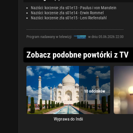
Naziści: korzenie zła s01e13 - Paulus i von Manstein
Naziści: korzenie zła s01e14 - Erwin Rommel
Naziści: korzenie zła s01e15 - Leni Riefenstahl
Program nadawany w telewizji
w dniu 05.06.2026 22:00
Zobacz podobne powtórki z TV
10 odcinków
Wyprawa do Indii