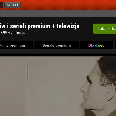
ów i seriali premium + telewizja
Dołącz
do
3,99 zł / miesiąc
Filmy premium
Seriale premium
Dla dzieci