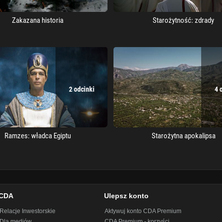
Zakazana historia
Starożytność: zdrady
2 odcinki
4 
Ramzes: władca Egiptu
Starożytna apokalipsa
CDA
Ulepsz konto
Relacje Inwestorskie
Aktywuj konto CDA Premium
Dla mediów
CDA Premium - korzyści