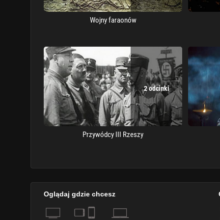
Wojny faraonów
2 odcinki
Przywódcy III Rzeszy
Oglądaj gdzie chcesz