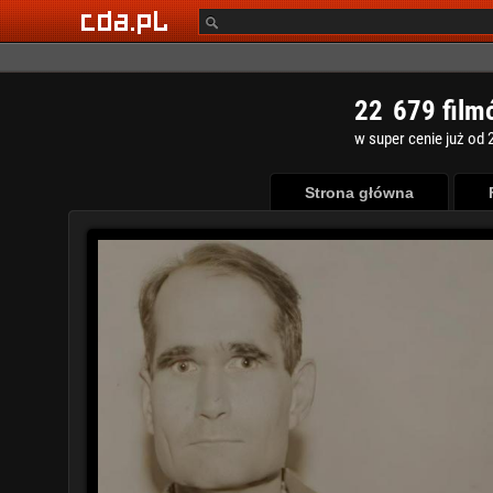
2
2
6
7
9
film
w super cenie już od 2
Strona główna