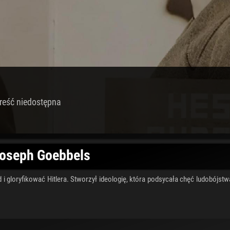
reść niedostępna
 Joseph Goebbels
gloryfikować Hitlera. Stworzył ideologię, która podsycała chęć ludobójstwa