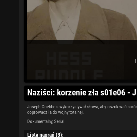
T
Naziści: korzenie zła s01e06 -
Joseph Goebbels wykorzystywał słowa, aby oszukiwać naród i 
doprowadziła do wojny totalnej.
Dokumentalny
,
Serial
Lista nagrań (3):