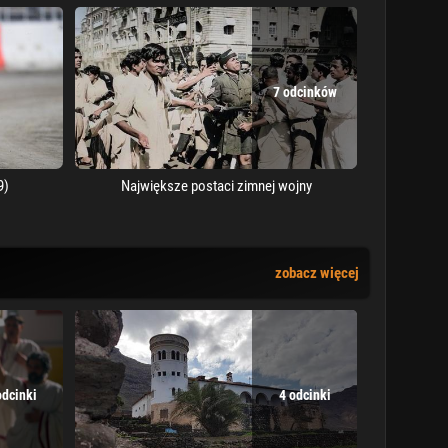
7 odcinków
9)
Największe postaci zimnej wojny
zobacz więcej
odcinki
4 odcinki