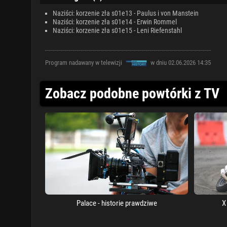
Naziści: korzenie zła s01e13 - Paulus i von Manstein
Naziści: korzenie zła s01e14 - Erwin Rommel
Naziści: korzenie zła s01e15 - Leni Riefenstahl
Program nadawany w telewizji
w dniu 02.06.2026 14:35
Zobacz podobne powtórki z TV
Palace - historie prawdziwe
X