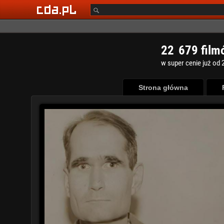
2
2
6
7
9
film
w super cenie już od 2
Strona główna