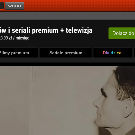
ów i seriali premium + telewizja
Dołącz
do
3,99 zł / miesiąc
Filmy premium
Seriale premium
Dla dzieci