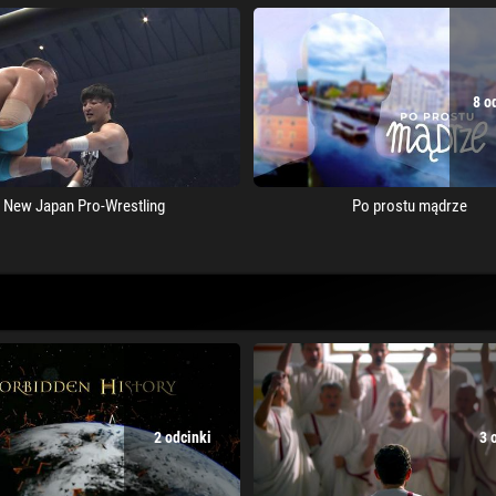
8 o
New Japan Pro-Wrestling
Po prostu mądrze
2 odcinki
3 