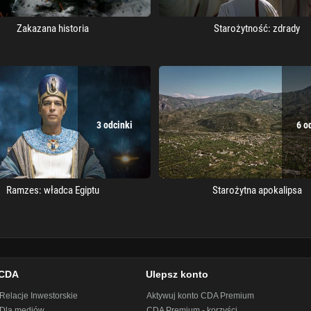
Zakazana historia
Starożytność: zdrady
3 odcinki
6 o
Ramzes: władca Egiptu
Starożytna apokalipsa
CDA
Ulepsz konto
Relacje Inwestorskie
Aktywuj konto CDA Premium
Dla mediów
CDA Premium - korzyści