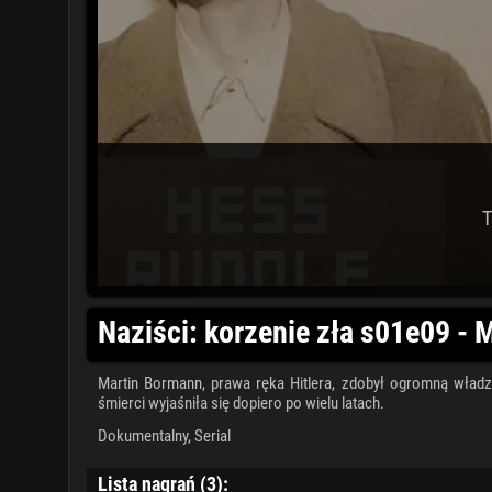
T
Naziści: korzenie zła s01e09 -
Martin Bormann, prawa ręka Hitlera, zdobył ogromną władzę
śmierci wyjaśniła się dopiero po wielu latach.
Dokumentalny
,
Serial
Lista nagrań (3):