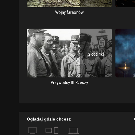
Wojny faraonów
2 odcinki
Przywódcy III Rzeszy
Oglądaj gdzie chcesz