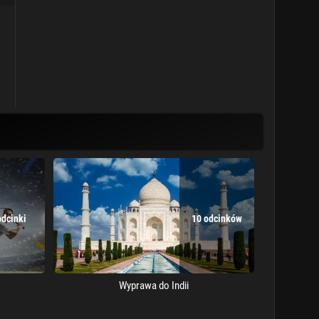
odcinki
10 odcinków
Wyprawa do Indii