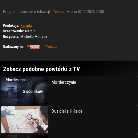
Program nadawany w telewizji
w dniu 07.06.2026 20:00
Produkcja:
Kanada
Czas trwania:
60 min.
Reżyseria:
Michelle Métivier
Nadawany na:
Zobacz podobne powtórki z TV
Morderczynie
5 odcinków
Dusiciel z Hillside