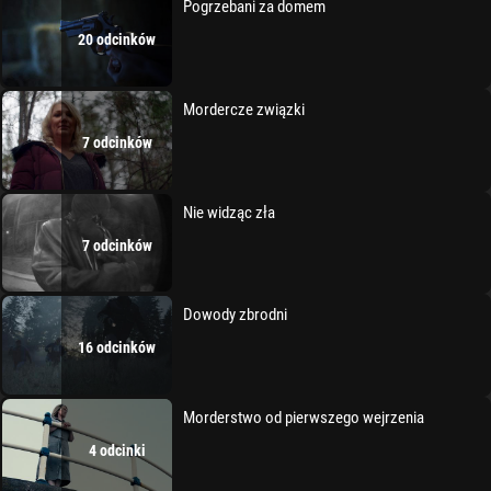
Pogrzebani za domem
20 odcinków
Mordercze związki
7 odcinków
Nie widząc zła
7 odcinków
Dowody zbrodni
16 odcinków
Morderstwo od pierwszego wejrzenia
4 odcinki