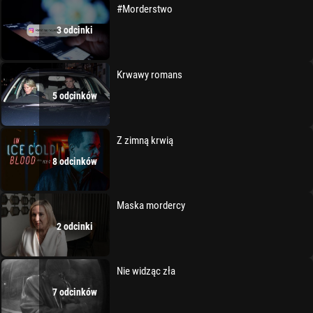
#Morderstwo
3 odcinki
Krwawy romans
5 odcinków
Z zimną krwią
8 odcinków
Maska mordercy
2 odcinki
Nie widząc zła
7 odcinków