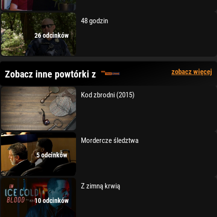
48 godzin
26 odcinków
zobacz więcej
Zobacz inne powtórki z
Kod zbrodni (2015)
Mordercze śledztwa
5 odcinków
Z zimną krwią
10 odcinków