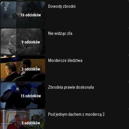
Dowody zbrodni
16 odcinków
Nie widząc zła
9 odcinków
Mordercze śledztwa
5 odcinków
Zbrodnia prawie doskonała
15 odcinków
Pod jednym dachem z mordercą 2
5 odcinków