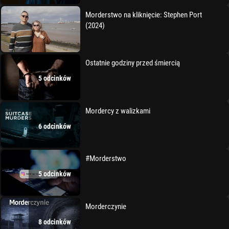
Morderstwo na kliknięcie: Stephen Port
(2024)
Ostatnie godziny przed śmiercią
5 odcinków
Mordercy z walizkami
6 odcinków
#Morderstwo
5 odcinków
Morderczynie
8 odcinków