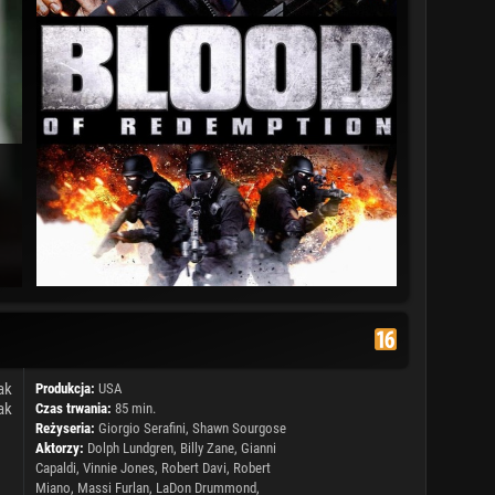
ak
Produkcja:
USA
ak
Czas trwania:
85 min.
Reżyseria:
Giorgio Serafini
, Shawn Sourgose
Aktorzy:
Dolph Lundgren
,
Billy Zane
,
Gianni
Capaldi
,
Vinnie Jones
,
Robert Davi
,
Robert
Miano
,
Massi Furlan
,
LaDon Drummond
,