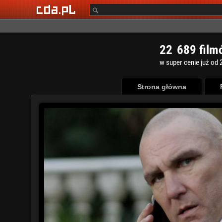
2
2
6
8
9
film
w super cenie już od 2
Strona główna