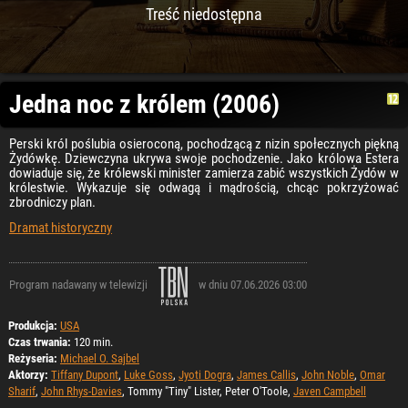
Treść niedostępna
Jedna noc z królem (2006)
Perski król poślubia osieroconą, pochodzącą z nizin społecznych piękną
Żydówkę. Dziewczyna ukrywa swoje pochodzenie. Jako królowa Estera
dowiaduje się, że królewski minister zamierza zabić wszystkich Żydów w
królestwie. Wykazuje się odwagą i mądrością, chcąc pokrzyżować
zbrodniczy plan.
Dramat historyczny
Program nadawany w telewizji
w dniu 07.06.2026 03:00
Produkcja:
USA
Czas trwania:
120 min.
Reżyseria:
Michael O. Sajbel
Aktorzy:
Tiffany Dupont
,
Luke Goss
,
Jyoti Dogra
,
James Callis
,
John Noble
,
Omar
Sharif
,
John Rhys-Davies
, Tommy "Tiny" Lister, Peter O'Toole,
Javen Campbell