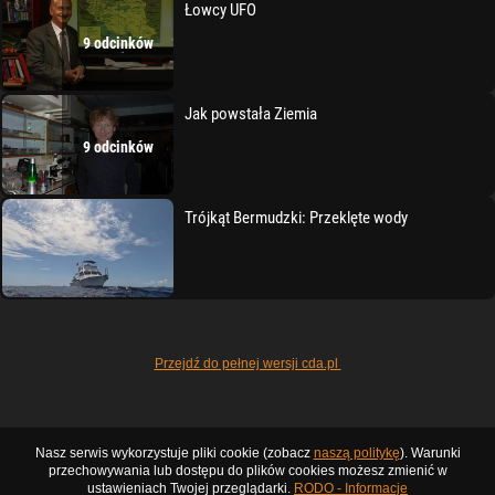
Łowcy UFO
9 odcinków
Jak powstała Ziemia
9 odcinków
Trójkąt Bermudzki: Przeklęte wody
Przejdź do pełnej wersji cda.pl
Nasz serwis wykorzystuje pliki cookie (zobacz
naszą politykę
). Warunki
przechowywania lub dostępu do plików cookies możesz zmienić w
ustawieniach Twojej przeglądarki.
RODO - Informacje