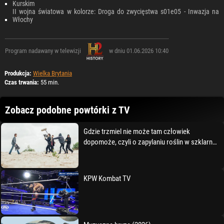
Kurskim
II wojna światowa w kolorze: Droga do zwycięstwa s01e05 - Inwazja na
Włochy
Program nadawany w telewizji
w dniu 01.06.2026 10:40
Produkcja:
Wielka Brytania
Czas trwania:
55 min.
Zobacz podobne powtórki z TV
Gdzie trzmiel nie może tam człowiek
dopomoże, czyli o zapylaniu roślin w szklarni
Ogrodu Botaniczneg (2021)
KPW Kombat TV