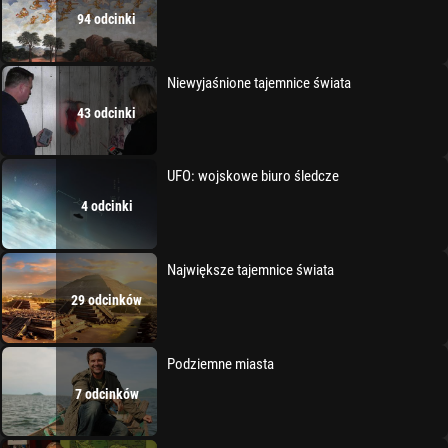
94 odcinki
Niewyjaśnione tajemnice świata
43 odcinki
UFO: wojskowe biuro śledcze
4 odcinki
Największe tajemnice świata
29 odcinków
Podziemne miasta
7 odcinków