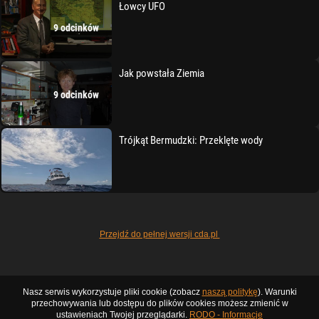
Łowcy UFO
9 odcinków
Jak powstała Ziemia
9 odcinków
Trójkąt Bermudzki: Przeklęte wody
Przejdź do pełnej wersji cda.pl
Nasz serwis wykorzystuje pliki cookie (zobacz
naszą politykę
). Warunki
przechowywania lub dostępu do plików cookies możesz zmienić w
ustawieniach Twojej przeglądarki.
RODO - Informacje