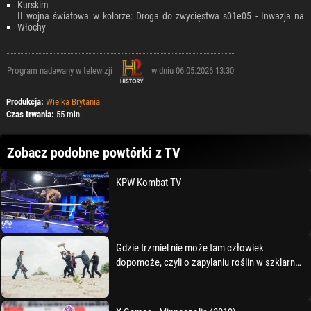
Kurskim
II wojna światowa w kolorze: Droga do zwycięstwa s01e05 - Inwazja na
Włochy
Program nadawany w telewizji
w dniu 06.05.2026 13:30
Produkcja:
Wielka Brytania
Czas trwania:
55 min.
Zobacz podobne powtórki z TV
KPW Kombat TV
Gdzie trzmiel nie może tam człowiek
dopomoże, czyli o zapylaniu roślin w szklarni
Ogrodu Botaniczneg (2021)