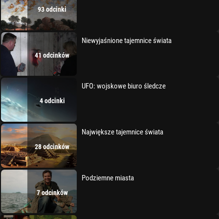
93 odcinki
Niewyjaśnione tajemnice świata
41 odcinków
UFO: wojskowe biuro śledcze
4 odcinki
Największe tajemnice świata
28 odcinków
Podziemne miasta
7 odcinków