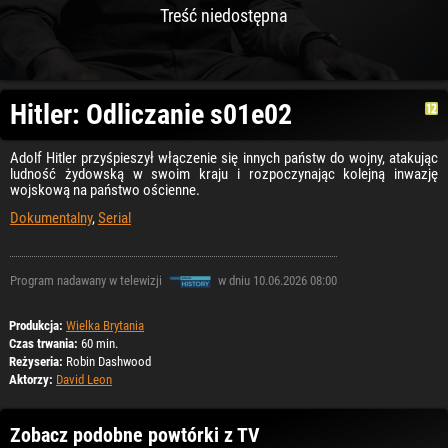
Treść niedostępna
Hitler: Odliczanie s01e02
Adolf Hitler przyśpieszył włączenie się innych państw do wojny, atakując
ludność żydowską w swoim kraju i rozpoczynając kolejną inwazję
wojskową na państwo ościenne.
Dokumentalny
,
Serial
Program nadawany w telewizji
w dniu 10.06.2026 08:00
Produkcja:
Wielka Brytania
Czas trwania:
60 min.
Reżyseria:
Robin Dashwood
Aktorzy:
David Leon
Zobacz podobne powtórki z TV