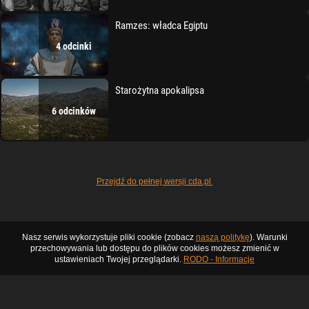
Ramzes: władca Egiptu
4 odcinki
Starożytna apokalipsa
6 odcinków
Przejdź do pełnej wersji cda.pl
Nasz serwis wykorzystuje pliki cookie (zobacz
naszą politykę
). Warunki
przechowywania lub dostępu do plików cookies możesz zmienić w
ustawieniach Twojej przeglądarki.
RODO - Informacje