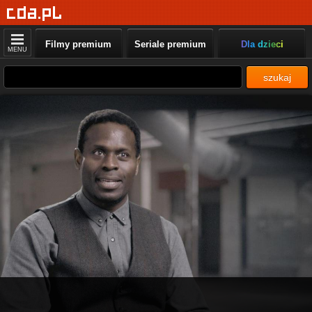
Filmy premium
Seriale premium
Dla dzieci
MENU
szukaj