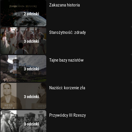
Zakazana historia
2 odcinki
Starożytność: zdrady
3 odcinki
Tajne bazy nazistów
3 odcinki
Naziści: korzenie zła
3 odcinki
Przywódcy III Rzeszy
3 odcinki