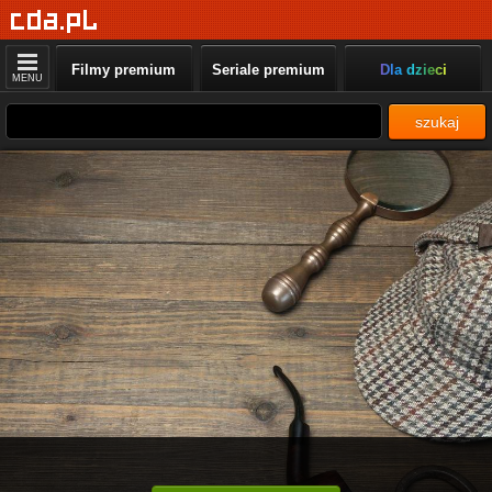
Filmy premium
Seriale premium
Dla dzieci
MENU
szukaj