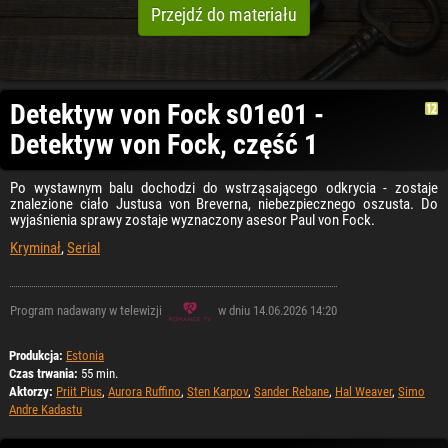
Przejdź do materiału
Detektyw von Fock s01e01 -
Detektyw von Fock, część 1
Po wystawnym balu dochodzi do wstrząsającego odkrycia - zostaje
znalezione ciało Justusa von Breverna, niebezpiecznego oszusta. Do
wyjaśnienia sprawy zostaje wyznaczony asesor Paul von Fock.
Kryminał
,
Serial
Program nadawany w telewizji
w dniu 14.06.2026 14:20
Produkcja:
Estonia
Czas trwania:
55 min.
Aktorzy:
Priit Pius
,
Aurora Ruffino
,
Sten Karpov
,
Sander Rebane
,
Hal Weaver
,
Simo
Andre Kadastu