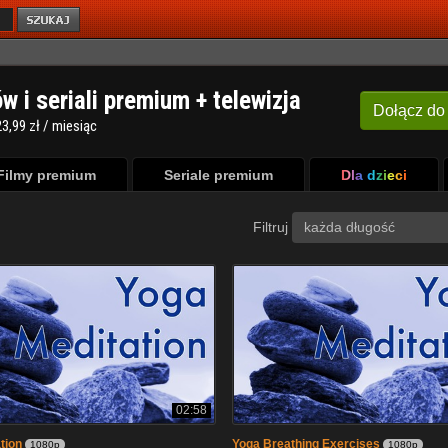
ów i seriali premium + telewizja
Dołącz
do
3,99 zł / miesiąc
Filmy premium
Seriale premium
Dla dzieci
Filtruj
każda długość
02:58
tion
Yoga Breathing Exercises
1080p
1080p