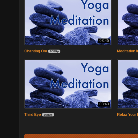
03:45
Chanting Om
Meditation I
1080p
03:43
Third Eye
Relax Your 
1080p