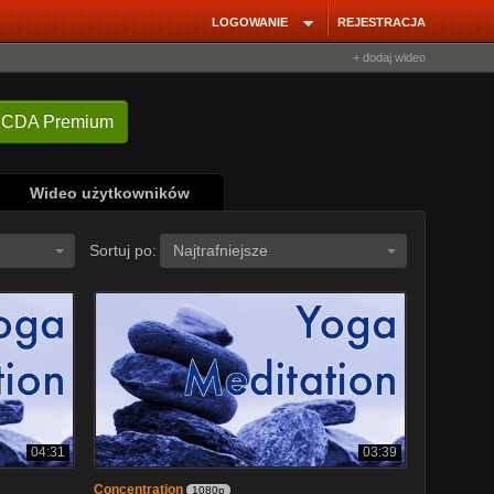
LOGOWANIE
REJESTRACJA
+ dodaj wideo
 CDA Premium
Wideo użytkowników
Sortuj po:
Najtrafniejsze
04:31
03:39
Concentration
1080p