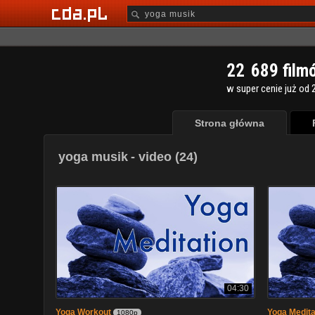
2
2
6
8
9
film
w super cenie już od 2
Strona główna
yoga musik
- video (24)
04:30
Yoga Workout
Yoga Medita
1080p