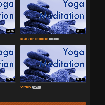
03:55
03:42
Relaxation Exercises
1080p
03:29
03:08
Serenity
1080p