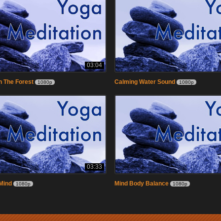
03:04
n The Forest
Calming Water Sound
1080p
1080p
03:33
Mind
Mind Body Balance
1080p
1080p