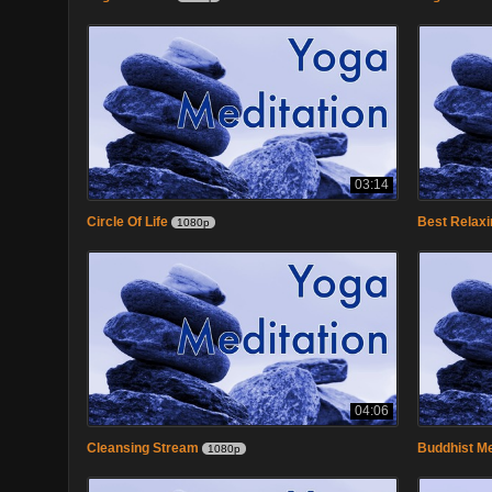
03:14
Circle Of Life
Best Relaxi
1080p
04:06
Cleansing Stream
Buddhist Me
1080p