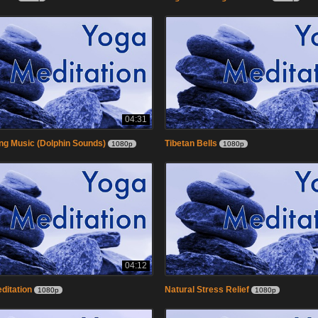
04:31
ng Music (Dolphin Sounds)
Tibetan Bells
1080p
1080p
04:12
ditation
Natural Stress Relief
1080p
1080p