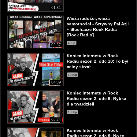
01:31
Wieża radości, wieża
samotności - Sztywny Pal Azji
+ Słuchacze Rock Radia
[Rock Radio]
480p
03:37
Koniec Internetu w Rock
Radiu sezon 2, odc 10: To był
celny strzał
1080p
04:39
Koniec Internetu w Rock
Radiu sezon 2, odc 6: Rybka
dla twardzieli
1080p
05:24
Koniec Internetu w Rock
Radiu sezon 2, odc 9: No to