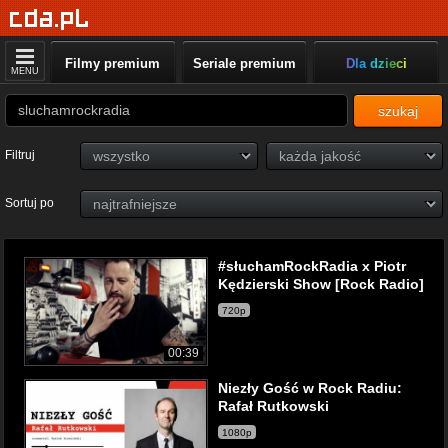
Filmy premium
Seriale premium
Dla dzieci
MENU
szukaj
Filtruj
Sortuj po
#słuchamRockRadia x Piotr
Kędzierski Show [Rock Radio]
720p
00:39
Niezły Gość w Rock Radiu:
Rafał Rutkowski
1080p