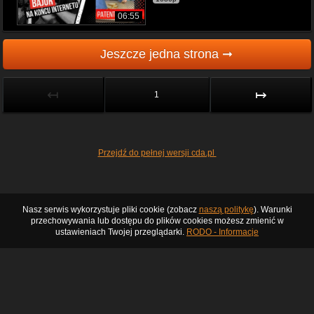
06:55
Jeszcze jedna strona ➞
↤
↦
1
Przejdź do pełnej wersji cda.pl
Nasz serwis wykorzystuje pliki cookie (zobacz
naszą politykę
). Warunki
przechowywania lub dostępu do plików cookies możesz zmienić w
ustawieniach Twojej przeglądarki.
RODO - Informacje