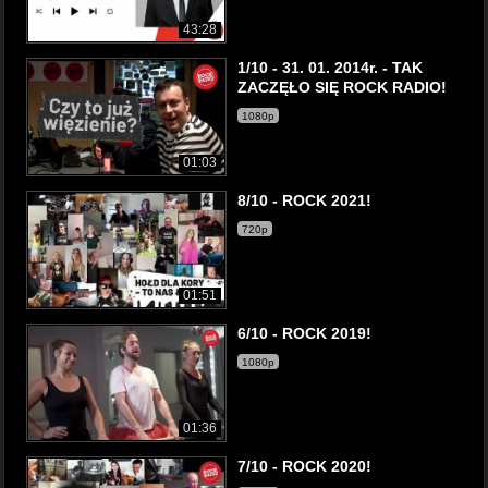
43:28
1/10 - 31. 01. 2014r. - TAK
ZACZĘŁO SIĘ ROCK RADIO!
1080p
01:03
8/10 - ROCK 2021!
720p
01:51
6/10 - ROCK 2019!
1080p
01:36
7/10 - ROCK 2020!