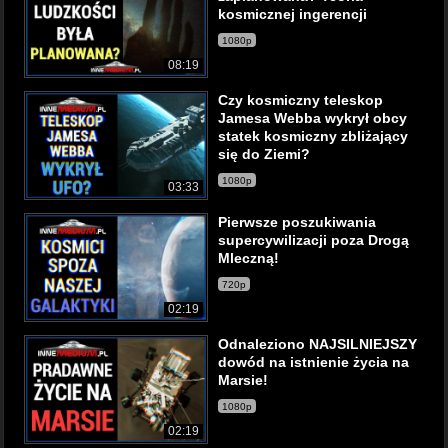
kosmicznej ingerencji
1080p
08:19
Czy kosmiczny teleskop
Jamesa Webba wykrył obcy
statek kosmiczny zbliżający
się do Ziemi?
1080p
03:33
Pierwsze poszukiwania
supercywilizacji poza Drogą
Mleczną!
720p
02:19
Odnaleziono NAJSILNIEJSZY
dowód na istnienie życia na
Marsie!
1080p
02:19