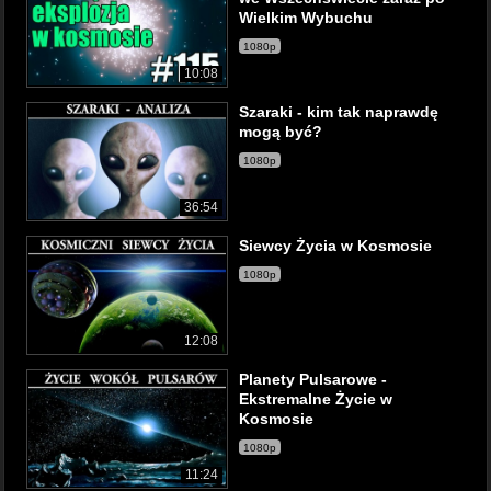
Wielkim Wybuchu
1080p
10:08
Szaraki - kim tak naprawdę
mogą być?
1080p
36:54
Siewcy Życia w Kosmosie
1080p
12:08
Planety Pulsarowe -
Ekstremalne Życie w
Kosmosie
1080p
11:24