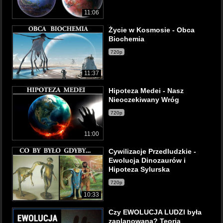
11:06
Życie w Kosmosie - Obca
Biochemia
720p
11:37
Hipoteza Medei - Nasz
Nieoczekiwany Wróg
720p
11:00
Cywilizacje Przedludzkie -
Ewolucja Dinozaurów i
Hipoteza Sylurska
720p
10:33
Czy EWOLUCJA LUDZI była
zaplanowana? Teoria