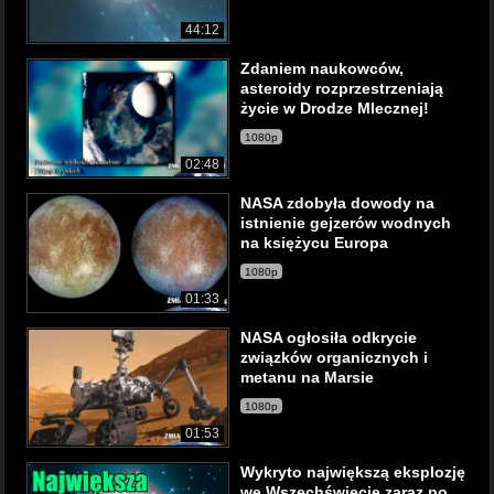
44:12
Zdaniem naukowców,
asteroidy rozprzestrzeniają
życie w Drodze Mlecznej!
1080p
02:48
NASA zdobyła dowody na
istnienie gejzerów wodnych
na księżycu Europa
1080p
01:33
NASA ogłosiła odkrycie
związków organicznych i
metanu na Marsie
1080p
01:53
Wykryto największą eksplozję
we Wszechświecie zaraz po