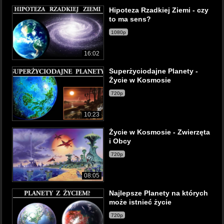
Hipoteza Rzadkiej Ziemi - czy
to ma sens?
1080p
16:02
Superżyciodajne Planety -
Życie w Kosmosie
720p
10:23
Życie w Kosmosie - Zwierzęta
i Obcy
720p
08:05
Najlepsze Planety na których
może istnieć życie
720p