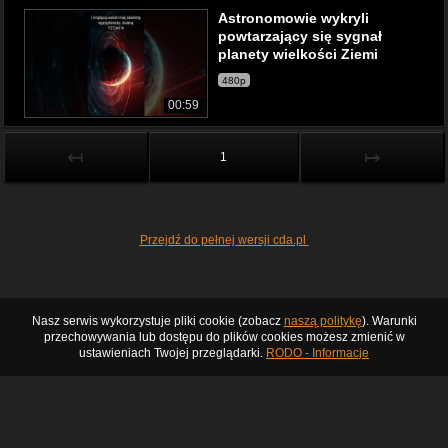
Astronomowie wykryli
powtarzający się sygnał
planety wielkości Ziemi
480p
00:59
↤
↦
1
Przejdź do pełnej wersji cda.pl
Nasz serwis wykorzystuje pliki cookie (zobacz
naszą politykę
). Warunki
przechowywania lub dostępu do plików cookies możesz zmienić w
ustawieniach Twojej przeglądarki.
RODO - Informacje