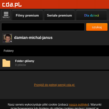
Filmy premium
Seriale premium
Dla dzieci
MENU
szukaj
damian-michal-janus
Foldery
Folder główny
0 plików
Przejdź do pełnej wersji cda.pl
Nasz serwis wykorzystuje pliki cookie (zobacz
naszą politykę
). Warunki
przechowywania lub dostępu do plików cookies możesz zmienić w