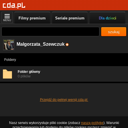
Filmy premium
Seriale premium
Dla dzieci
MENU
szukaj
Malgorzata_Szewczuk
Foldery
Folder główny
0 plików
Przejdź do pełnej wersji cda.pl
Nasz serwis wykorzystuje pliki cookie (zobacz
naszą politykę
). Warunki
przechowywania lub dostępu do plików cookies możesz zmienić w