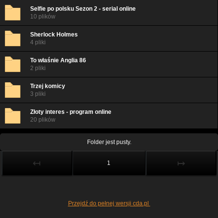
Selfie po polsku Sezon 2 - serial online
10 plików
Sherlock Holmes
4 pliki
To właśnie Anglia 86
2 pliki
Trzej komicy
3 pliki
Złoty interes - program online
20 plików
Folder jest pusty.
↤
↦
1
Przejdź do pełnej wersji cda.pl