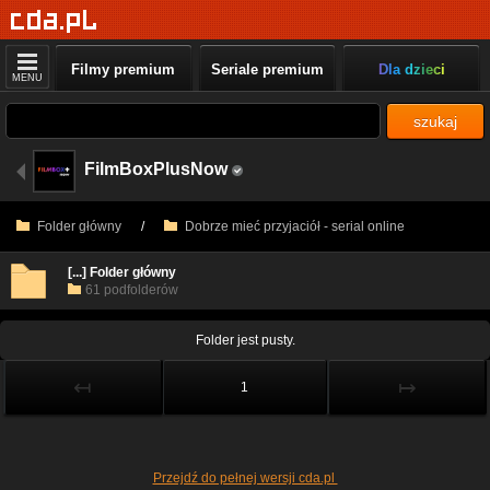
Filmy premium
Seriale premium
Dla dzieci
MENU
szukaj
FilmBoxPlusNow
Folder główny
/
Dobrze mieć przyjaciół - serial online
[...] Folder główny
61 podfolderów
Folder jest pusty.
↤
↦
1
Przejdź do pełnej wersji cda.pl