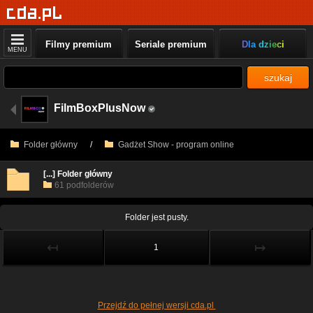
Filmy premium
Seriale premium
Dla dzieci
MENU
szukaj
FilmBoxPlusNow
Folder główny
/
Gadżet Show - program online
[...] Folder główny
61 podfolderów
Folder jest pusty.
↤
↦
1
Przejdź do pełnej wersji cda.pl